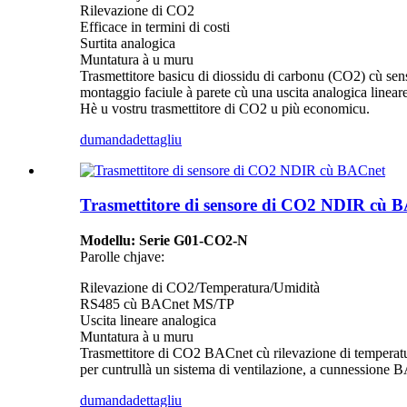
Rilevazione di CO2
Efficace in termini di costi
Surtita analogica
Muntatura à u muru
Trasmettitore basicu di diossidu di carbonu (CO2) cù sens
montaggio faciule à parete cù una uscita analogica linea
Hè u vostru trasmettitore di CO2 u più economicu.
dumanda
dettagliu
Trasmettitore di sensore di CO2 NDIR cù 
Modellu: Serie G01-CO2-N
Parolle chjave:
Rilevazione di CO2/Temperatura/Umidità
RS485 cù BACnet MS/TP
Uscita lineare analogica
Muntatura à u muru
Trasmettitore di CO2 BACnet cù rilevazione di temperatura
per cuntrullà un sistema di ventilazione, a cunnessione
dumanda
dettagliu