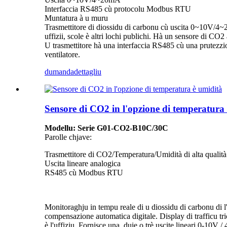
Interfaccia RS485 cù protocolu Modbus RTU
Muntatura à u muru
Trasmettitore di diossidu di carbonu cù uscita 0~10V/4~2
uffizii, scole è altri lochi publichi. Hà un sensore di CO2
U trasmettitore hà una interfaccia RS485 cù una prutezzi
ventilatore.
dumanda
dettagliu
Sensore di CO2 in l'opzione di temperatura
Modellu: Serie G01-CO2-B10C/30C
Parolle chjave:
Trasmettitore di CO2/Temperatura/Umidità di alta qualità
Uscita lineare analogica
RS485 cù Modbus RTU
Monitoraghju in tempu reale di u diossidu di carbonu di l'
compensazione automatica digitale. Display di trafficu tric
è l'uffiziu. Fornisce una, duie o trè uscite lineari 0-10V