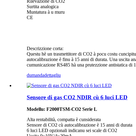
Rilevazione di CO2
Surtita analogica
Muntatura à u muru
CE
Descrizzione corta:
Questu hè un trasmettitore di CO2 à pocu costu cuncipitu 
autocalibrazione è finu à 15 anni di durata. Una uscita a
cumunicazione RS485 hà una prutezzione antistatica d
dumanda
dettagliu
Sensore di gas CO2 NDIR cù 6 luci LED
Modellu: F2000TSM-CO2 Serie L
Alta rentabilità, compatta è cunsiderata
Sensore di CO2 cù autocalibrazione è 15 anni di durata
6 luci LED opzionali indicanu sei scale di CO2
Uscita 0~10V/4~20mA