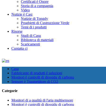
Certificati è Onore
Storia di a cumpagnia
Video
Nutizie è Casi
Nutizie di Tongdy
Prughjetti di Custruzzione Verde
Temi di i prudutti
Risorse
Studi di Casu
Biblioteca di materiali
Scaricamenti
Cuntatta ci
Casa
Fabbricante di prudutti è suluzioni
Monitori è cuntrolli di diossidu di carbonu
Sensore è Trasmettitore di CO2
Categorie
Monitori di a qualità di l'aria multisensore
Monitori è cuntrolli di diossidu di carbonu