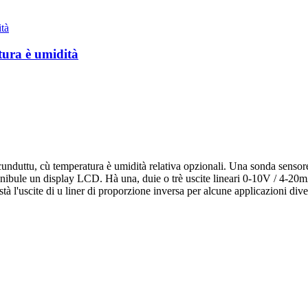
tura è umidità
cunduttu, cù temperatura è umidità relativa opzionali. Una sonda sensor
ispunibule un display LCD. Hà una, duie o trè uscite lineari 0-10V / 4-
 l'uscite di u liner di proporzione inversa per alcune applicazioni dive