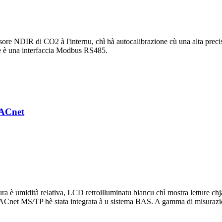
ore NDIR di CO2 à l'internu, chì hà autocalibrazione cù una alta precis
re è una interfaccia Modbus RS485.
BACnet
 è umidità relativa, LCD retroilluminatu biancu chì mostra letture chja
 BACnet MS/TP hè stata integrata à u sistema BAS. A gamma di misurazi