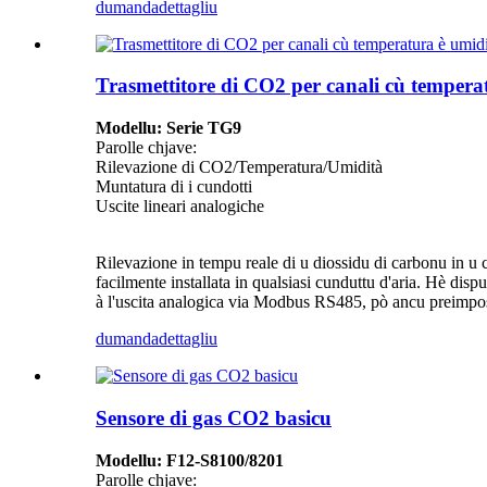
dumanda
dettagliu
Trasmettitore di CO2 per canali cù tempera
Modellu: Serie TG9
Parolle chjave:
Rilevazione di CO2/Temperatura/Umidità
Muntatura di i cundotti
Uscite lineari analogiche
Rilevazione in tempu reale di u diossidu di carbonu in u 
facilmente installata in qualsiasi cunduttu d'aria. Hè d
à l'uscita analogica via Modbus RS485, pò ancu preimpostà
dumanda
dettagliu
Sensore di gas CO2 basicu
Modellu: F12-S8100/8201
Parolle chjave: