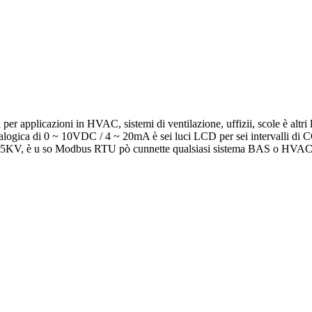
per applicazioni in HVAC, sistemi di ventilazione, uffizii, scole è alt
nalogica di 0 ~ 10VDC / 4 ~ 20mA è sei luci LCD per sei intervalli di CO
i 15KV, è u so Modbus RTU pò cunnette qualsiasi sistema BAS o HVAC