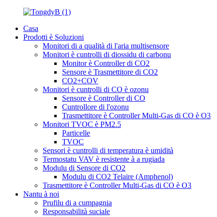
Casa
Prodotti è Soluzioni
Monitori di a qualità di l'aria multisensore
Monitori è cuntrolli di diossidu di carbonu
Monitor è Controller di CO2
Sensore è Trasmettitore di CO2
CO2+COV
Monitori è cuntrolli di CO è ozonu
Sensore è Controller di CO
Cuntrollore di l'ozonu
Trasmettitore è Controller Multi-Gas di CO è O3
Monitori TVOC è PM2.5
Particelle
TVOC
Sensori è cuntrolli di temperatura è umidità
Termostatu VAV è resistente à a rugiada
Modulu di Sensore di CO2
Modulu di CO2 Telaire (Amphenol)
Trasmettitore è Controller Multi-Gas di CO è O3
Nantu à noi
Prufilu di a cumpagnia
Responsabilità suciale