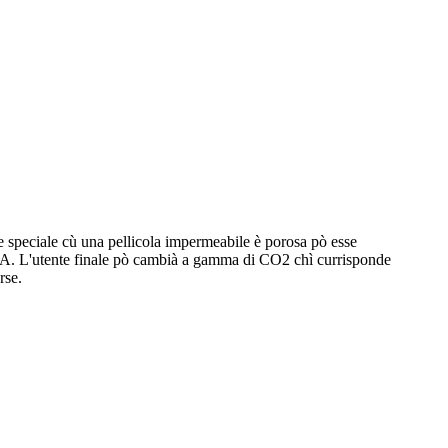
e speciale cù una pellicola impermeabile è porosa pò esse
20mA. L'utente finale pò cambià a gamma di CO2 chì currisponde
rse.