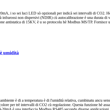
0mA, i so sei luci LED sò opzionali per indicà sei intervalli di CO2. H
 à infrarossi non dispersivi (NDIR) cù autocalibrazione è una durata di vi
one antistatica di 15KV, è u so protocolu hè Modbus MS/TP. Fornisce una
 è umidità
ambiente è di a temperatura è di l'umidità relativa, cumbinatu ancu sens
olore per trè intervalli di CO2 cù regolazione. Questa funzione hè assai 
 / 4-20mA è una interfaccia Modbus RS485 secondu diverse applicazioni, ch