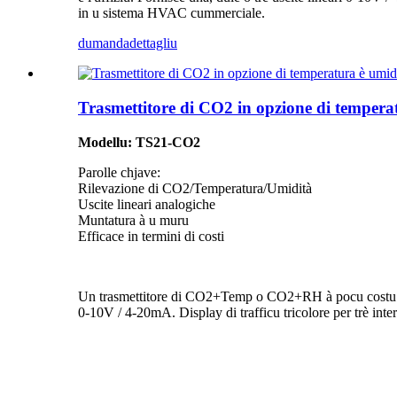
in u sistema HVAC cummerciale.
dumanda
dettagliu
Trasmettitore di CO2 in opzione di tempera
Modellu: TS21-CO2
Parolle chjave:
Rilevazione di CO2/Temperatura/Umidità
Uscite lineari analogiche
Muntatura à u muru
Efficace in termini di costi
Un trasmettitore di CO2+Temp o CO2+RH à pocu costu hè cun
0-10V / 4-20mA. Display di trafficu tricolore per trè int