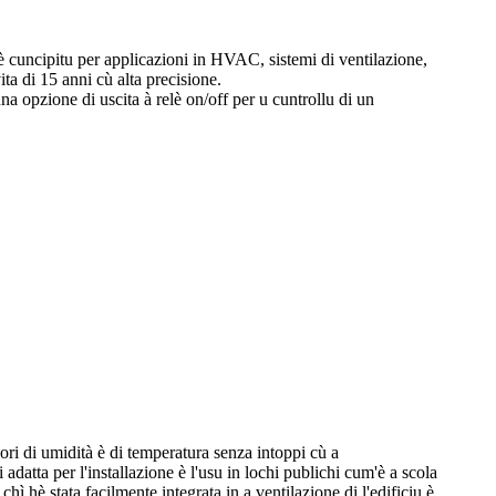
è cuncipitu per applicazioni in HVAC, sistemi di ventilazione,
ta di 15 anni cù alta precisione.
 opzione di uscita à relè on/off per u cuntrollu di un
ori di umidità è di temperatura senza intoppi cù a
adatta per l'installazione è l'usu in lochi publichi cum'è a scola
ì hè stata facilmente integrata in a ventilazione di l'edificiu è