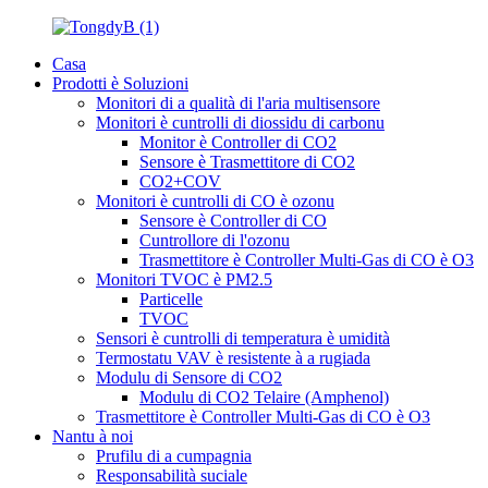
Casa
Prodotti è Soluzioni
Monitori di a qualità di l'aria multisensore
Monitori è cuntrolli di diossidu di carbonu
Monitor è Controller di CO2
Sensore è Trasmettitore di CO2
CO2+COV
Monitori è cuntrolli di CO è ozonu
Sensore è Controller di CO
Cuntrollore di l'ozonu
Trasmettitore è Controller Multi-Gas di CO è O3
Monitori TVOC è PM2.5
Particelle
TVOC
Sensori è cuntrolli di temperatura è umidità
Termostatu VAV è resistente à a rugiada
Modulu di Sensore di CO2
Modulu di CO2 Telaire (Amphenol)
Trasmettitore è Controller Multi-Gas di CO è O3
Nantu à noi
Prufilu di a cumpagnia
Responsabilità suciale