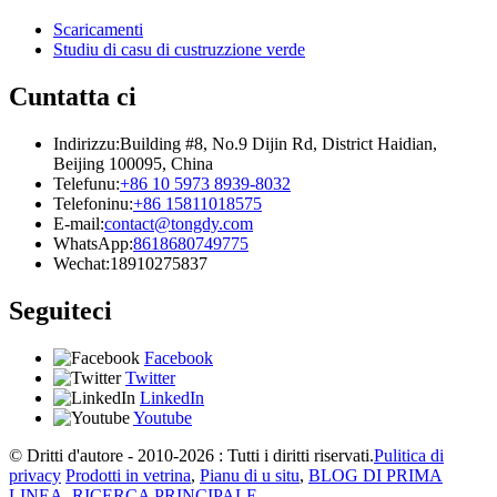
Scaricamenti
Studiu di casu di custruzzione verde
Cuntatta ci
Indirizzu:
Building #8, No.9 Dijin Rd, District Haidian,
Beijing 100095, China
Telefunu:
+86 10 5973 8939-8032
Telefoninu:
+86 15811018575
E-mail:
contact@tongdy.com
WhatsApp:
8618680749775
Wechat:
18910275837
Seguiteci
Facebook
Twitter
LinkedIn
Youtube
© Dritti d'autore - 2010-2026 : Tutti i diritti riservati.
Pulitica di
privacy
Prodotti in vetrina
,
Pianu di u situ
,
BLOG DI PRIMA
LINEA
,
RICERCA PRINCIPALE