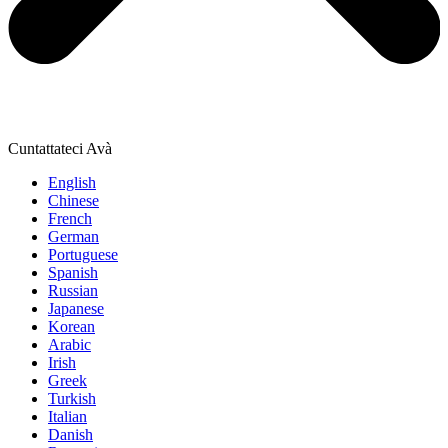
Cuntattateci Avà
English
Chinese
French
German
Portuguese
Spanish
Russian
Japanese
Korean
Arabic
Irish
Greek
Turkish
Italian
Danish