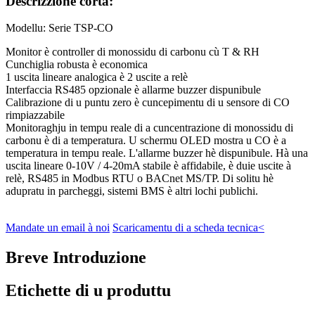
Descrizzione corta:
Modellu: Serie TSP-CO
Monitor è controller di monossidu di carbonu cù T & RH
Cunchiglia robusta è economica
1 uscita lineare analogica è 2 uscite a relè
Interfaccia RS485 opzionale è allarme buzzer dispunibule
Calibrazione di u puntu zero è cuncepimentu di u sensore di CO
rimpiazzabile
Monitoraghju in tempu reale di a cuncentrazione di monossidu di
carbonu è di a temperatura. U schermu OLED mostra u CO è a
temperatura in tempu reale. L'allarme buzzer hè dispunibule. Hà una
uscita lineare 0-10V / 4-20mA stabile è affidabile, è duie uscite à
relè, RS485 in Modbus RTU o BACnet MS/TP. Di solitu hè
adupratu in parcheggi, sistemi BMS è altri lochi publichi.
Mandate un email à noi
Scaricamentu di a scheda tecnica<
Breve Introduzione
Etichette di u produttu