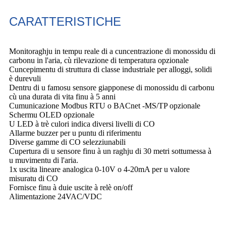
CARATTERISTICHE
Monitoraghju in tempu reale di a cuncentrazione di monossidu di
carbonu in l'aria, cù rilevazione di temperatura opzionale
Cuncepimentu di struttura di classe industriale per alloggi, solidi
è durevuli
Dentru di u famosu sensore giapponese di monossidu di carbonu
cù una durata di vita finu à 5 anni
Cumunicazione Modbus RTU o BACnet -MS/TP opzionale
Schermu OLED opzionale
U LED à trè culori indica diversi livelli di CO
Allarme buzzer per u puntu di riferimentu
Diverse gamme di CO selezziunabili
Cupertura di u sensore finu à un raghju di 30 metri sottumessa à
u muvimentu di l'aria.
1x uscita lineare analogica 0-10V o 4-20mA per u valore
misuratu di CO
Fornisce finu à duie uscite à relè on/off
Alimentazione 24VAC/VDC