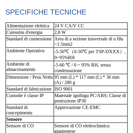
SPECIFICHE TECNICHE
Alimentazione elettrica
24 V CA/V CC
Cunsumu d'energia
2,8 W
Standard di cunnessione
Area di a sezione trasversale di u filu
<1.5mm2
Ambiente Operativu
-5-50℃（0-50℃ per TSP-DXXX）,
0~95%RH
Ambiente di
-5-60 ℃ / 0 ~ 95% RH, senza
almacenamentu
condensazione
Dimensione / Pesu Nettu
95 mm (L) * 117 mm (L) * 36 mm
(A) / 280 g
Standard di fabricazione
ISO 9001
Custodie è classe IP
Materiale ignifugu PC/ABS; Classe di
prutezzione IP30
Standard di
Approvazione CE-EMC
cuncepimentu
Sensore
Sensore di CO
Sensore di CO elettrochimicu
giapponese