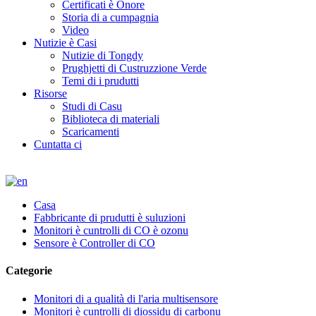
Certificati è Onore
Storia di a cumpagnia
Video
Nutizie è Casi
Nutizie di Tongdy
Prughjetti di Custruzzione Verde
Temi di i prudutti
Risorse
Studi di Casu
Biblioteca di materiali
Scaricamenti
Cuntatta ci
Casa
Fabbricante di prudutti è suluzioni
Monitori è cuntrolli di CO è ozonu
Sensore è Controller di CO
Categorie
Monitori di a qualità di l'aria multisensore
Monitori è cuntrolli di diossidu di carbonu