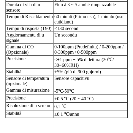
Durata di vita di u
Finu à 3 ~ 5 anni è rimpiazzabile
sensore
Tempu di Riscaldamentu
60 minuti (Primu usu), 1 minutu (usu
cutidianu)
Tempu di risposta (T90)
<130 secondi
Aggiornamentu di u
Un secondu
signale
Gamma di CO
0-100ppm (Predefinitu) / 0-200ppm /
(Opzionale)
0-300ppm / 0-500ppm
Precisione
<±1 ppm + 5% di lettura (20℃/
30~60%RH)
Stabilità
±5% (più di 900 ghjorni)
Sensore di temperatura
Sensore capacitivu
(opzionale)
Gamma di misurazione
-5℃-50℃
Precisione
±0,5 ℃ (20 ~ 40 ℃)
Risoluzione di u screnu
0,1 ℃
Stabilità
±0,1 ℃/annu