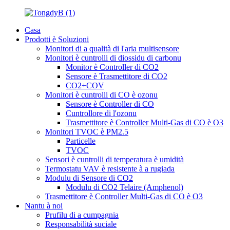
Casa
Prodotti è Soluzioni
Monitori di a qualità di l'aria multisensore
Monitori è cuntrolli di diossidu di carbonu
Monitor è Controller di CO2
Sensore è Trasmettitore di CO2
CO2+COV
Monitori è cuntrolli di CO è ozonu
Sensore è Controller di CO
Cuntrollore di l'ozonu
Trasmettitore è Controller Multi-Gas di CO è O3
Monitori TVOC è PM2.5
Particelle
TVOC
Sensori è cuntrolli di temperatura è umidità
Termostatu VAV è resistente à a rugiada
Modulu di Sensore di CO2
Modulu di CO2 Telaire (Amphenol)
Trasmettitore è Controller Multi-Gas di CO è O3
Nantu à noi
Prufilu di a cumpagnia
Responsabilità suciale