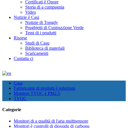
Certificati è Onore
Storia di a cumpagnia
Video
Nutizie è Casi
Nutizie di Tongdy
Prughjetti di Custruzzione Verde
Temi di i prudutti
Risorse
Studi di Casu
Biblioteca di materiali
Scaricamenti
Cuntatta ci
Casa
Fabbricante di prudutti è suluzioni
Monitori TVOC è PM2.5
TVOC
Categorie
Monitori di a qualità di l'aria multisensore
Monitori è cuntrolli di diossidu di carbonu