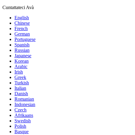
Cuntattateci Avà
English
Chinese
French
German
Portuguese
Spanish
Russian
Japanese
Korean
Arabic
Irish
Greek
Turkish
Italian
Danish
Romanian
Indonesian
Czech
Afrikaans
Swedish
Polish
Basque