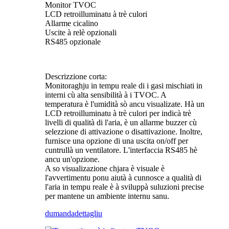
Monitor TVOC
LCD retroilluminatu à trè culori
Allarme cicalino
Uscite à relè opzionali
RS485 opzionale
Descrizzione corta:
Monitoraghju in tempu reale di i gasi mischiati in
interni cù alta sensibilità à i TVOC. A
temperatura è l'umidità sò ancu visualizate. Hà un
LCD retroilluminatu à trè culori per indicà trè
livelli di qualità di l'aria, è un allarme buzzer cù
selezzione di attivazione o disattivazione. Inoltre,
furnisce una opzione di una uscita on/off per
cuntrullà un ventilatore. L'interfaccia RS485 hè
ancu un'opzione.
A so visualizazione chjara è visuale è
l'avvertimentu ponu aiutà à cunnosce a qualità di
l'aria in tempu reale è à sviluppà suluzioni precise
per mantene un ambiente internu sanu.
dumanda
dettagliu