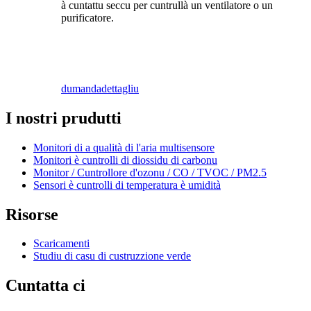
à cuntattu seccu per cuntrullà un ventilatore o un
purificatore.
dumanda
dettagliu
I nostri prudutti
Monitori di a qualità di l'aria multisensore
Monitori è cuntrolli di diossidu di carbonu
Monitor / Cuntrollore d'ozonu / CO / TVOC / PM2.5
Sensori è cuntrolli di temperatura è umidità
Risorse
Scaricamenti
Studiu di casu di custruzzione verde
Cuntatta ci