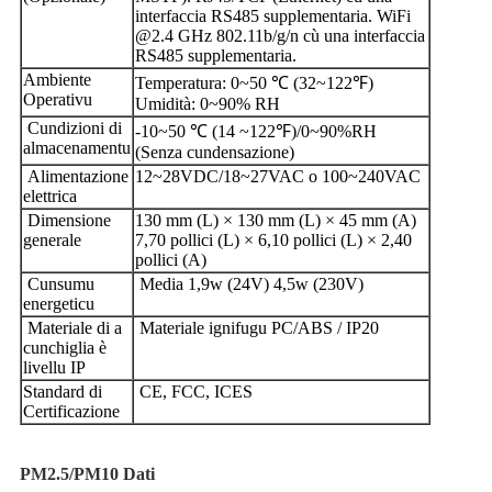
interfaccia RS485 supplementaria. WiFi
@2.4 GHz 802.11b/g/n cù una interfaccia
RS485 supplementaria.
Ambiente
Temperatura: 0~50 ℃ (32~122℉)
Operativu
Umidità: 0~90% RH
Cundizioni di
-10~50 ℃ (14 ~122℉)/0~90%RH
almacenamentu
(Senza cundensazione)
Alimentazione
12~28VDC/18~27VAC o 100~240VAC
elettrica
Dimensione
130 mm (L) × 130 mm (L) × 45 mm (A)
generale
7,70 pollici (L) × 6,10 pollici (L) × 2,40
pollici (A)
Cunsumu
Media 1,9w (24V) 4,5w (230V)
energeticu
Materiale di a
Materiale ignifugu PC/ABS / IP20
cunchiglia è
livellu IP
Standard di
CE, FCC, ICES
Certificazione
PM2.5/PM10
Dati