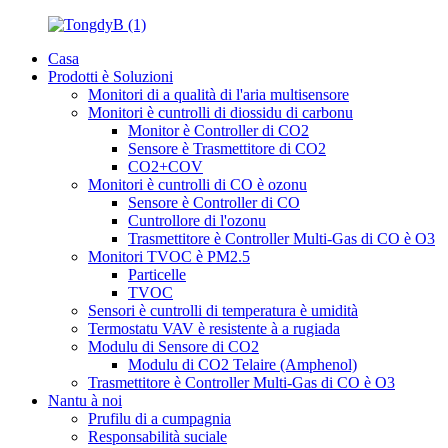
Casa
Prodotti è Soluzioni
Monitori di a qualità di l'aria multisensore
Monitori è cuntrolli di diossidu di carbonu
Monitor è Controller di CO2
Sensore è Trasmettitore di CO2
CO2+COV
Monitori è cuntrolli di CO è ozonu
Sensore è Controller di CO
Cuntrollore di l'ozonu
Trasmettitore è Controller Multi-Gas di CO è O3
Monitori TVOC è PM2.5
Particelle
TVOC
Sensori è cuntrolli di temperatura è umidità
Termostatu VAV è resistente à a rugiada
Modulu di Sensore di CO2
Modulu di CO2 Telaire (Amphenol)
Trasmettitore è Controller Multi-Gas di CO è O3
Nantu à noi
Prufilu di a cumpagnia
Responsabilità suciale