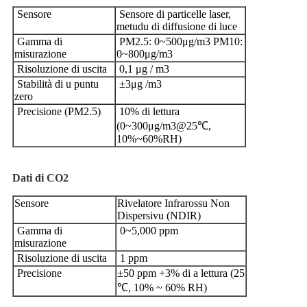
Sensore
Sensore di particelle laser,
metudu di diffusione di luce
Gamma di
PM2.5: 0~500μg/m3 PM10:
misurazione
0~800μg/m3
Risoluzione di uscita
0,1 μg / m3
Stabilità di u puntu
±3μg /m3
zero
Precisione (PM2.5)
10% di lettura
(0~300μg/m3@25℃,
10%~60%RH)
Dati di CO2
Sensore
Rivelatore Infrarossu Non
Dispersivu (NDIR)
Gamma di
0~5,000 ppm
misurazione
Risoluzione di uscita
1 ppm
Precisione
±50 ppm +3% di a lettura (25
℃, 10% ~ 60% RH)