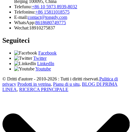
Beijing 100095, China
Telefunu:
+86 10 5973 8939-8032
Telefoninu:
+86 15811018575
E-mail:
contact@tongdy.com
WhatsApp:
8618680749775
Wechat:
18910275837
Seguiteci
Facebook
Twitter
LinkedIn
Youtube
© Dritti d'autore - 2010-2026 : Tutti i diritti riservati.
Pulitica di
privacy
Prodotti in vetrina
,
Pianu di u situ
,
BLOG DI PRIMA
LINEA
,
RICERCA PRINCIPALE