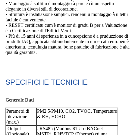
• Montaggio à soffittu è montaggio à parete cù un aspettu
elegante in diversi stili di decorazione.
• Struttura è installazione simplici, rendenu u montaggio à u tettu
faciule è cunveniente.
• RESET certificatu cum'è monitor di gradu B per a Valutazione
è a Certificazione di l'Edifici Verdi.
• Più di 15 anni di sperienza in a cuncepzione è a pruduzzione di
prudutti IAQ, applicata abbundantemente in u mercatu europeu è
americanu, tecnulugia matura, bone pratiche di fabricazione è alta
qualità garantita.
SPECIFICHE TECNICHE
Generale
Dati
Parametri di
PM2.5/PM10, CO2, TVOC, Temperature
rilevazione
& RH, HCHO
(max.)
Output
. RS485 (Modbus RTU o BACnet
(Opzionale)
MSTP). RJ45/TCP (Ethernet) cù una