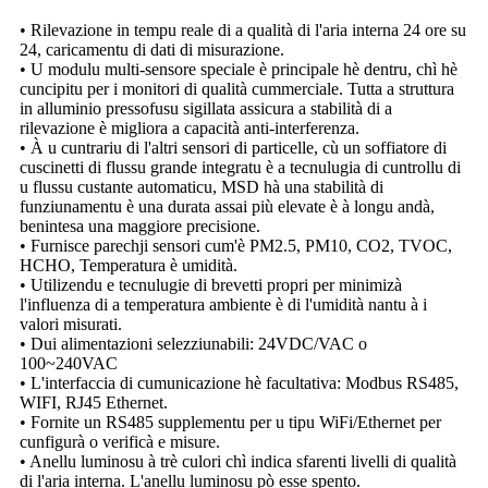
• Rilevazione in tempu reale di a qualità di l'aria interna 24 ore su
24, caricamentu di dati di misurazione.
• U modulu multi-sensore speciale è principale hè dentru, chì hè
cuncipitu per i monitori di qualità cummerciale. Tutta a struttura
in alluminio pressofusu sigillata assicura a stabilità di a
rilevazione è migliora a capacità anti-interferenza.
• À u cuntrariu di l'altri sensori di particelle, cù un soffiatore di
cuscinetti di flussu grande integratu è a tecnulugia di cuntrollu di
u flussu custante automaticu, MSD hà una stabilità di
funziunamentu è una durata assai più elevate è à longu andà,
benintesa una maggiore precisione.
• Furnisce parechji sensori cum'è PM2.5, PM10, CO2, TVOC,
HCHO, Temperatura è umidità.
• Utilizendu e tecnulugie di brevetti propri per minimizà
l'influenza di a temperatura ambiente è di l'umidità nantu à i
valori misurati.
• Dui alimentazioni selezziunabili: 24VDC/VAC o
100~240VAC
• L'interfaccia di cumunicazione hè facultativa: Modbus RS485,
WIFI, RJ45 Ethernet.
• Fornite un RS485 supplementu per u tipu WiFi/Ethernet per
cunfigurà o verificà e misure.
• Anellu luminosu à trè culori chì indica sfarenti livelli di qualità
di l'aria interna. L'anellu luminosu pò esse spento.